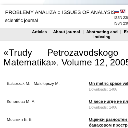
PROBLEMY ANALIZA ○ ISSUES OF ANALYSIS
ISSN 230
scientific journal
ISSN 230
Articles
|
About journal
|
Abstracting and
|
Ed
Indexing
«Trudy Petrozavodskogo G
Matematika». Volume 12, 200
On metric space val
Balcerzak М. , Malolepszy М.
Downloads: 2486
О весе нигде не 
Кононова М. А.
Downloads: 2406
Оценки разностей
Мосягин В. В.
банаховом простр